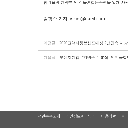
첨가물과 한약류 인 식물혼합농축액을 일체 사용
김형수 기자 hskim@naeil.com
이전글
2020고객사랑브랜드대상 2년연속 대상
다음글
오렌지기업, ‘천년순수 홍삼’ 인천공
천년순수소개
개인정보취급방침
이용약관
이