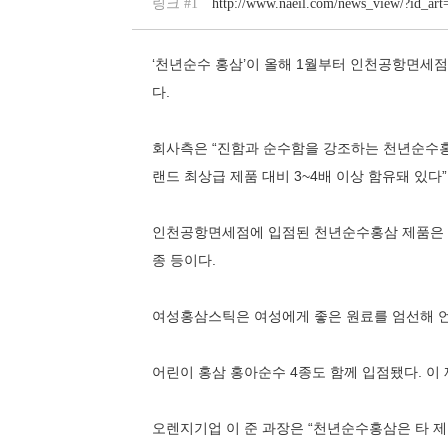
링크 #1
http://www.naeil.com/news_view/?id_ar
‘천년순수 홍삼’이 올해 1월부터 인천공항면세점
다.
회사측은 “진함과 순수함을 강조하는 천년순수홍
랜드 최상급 제품 대비 3~4배 이상 함유돼 있다
인천공항면세점에 입점된 천년순수홍삼 제품은 
종 등이다.
여성홍삼스틱은 여성에게 좋은 원료를 엄선해 언
어린이 홍삼 홍아순수 4종도 함께 입점됐다. 이
오렌지기업 이 준 과장은 “천년순수홍삼은 타 제