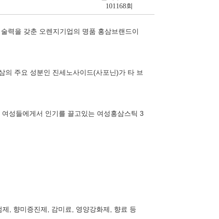
101168회
난 기술력을 갖춘 오렌지기업의 명품 홍삼브랜드이
삼의 주요 성분인 진세노사이드(사포닌)가 타 브
 여성들에게서 인기를 끌고있는 여성홍삼스틱 3
제, 향미증진제, 감미료, 영양강화제, 향료 등