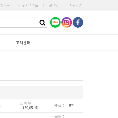
장바구니
|
위시리스트
|
로그인
|
회원가입
고객센터
조회수
2
댓글수
0건
150,051회
클릭수